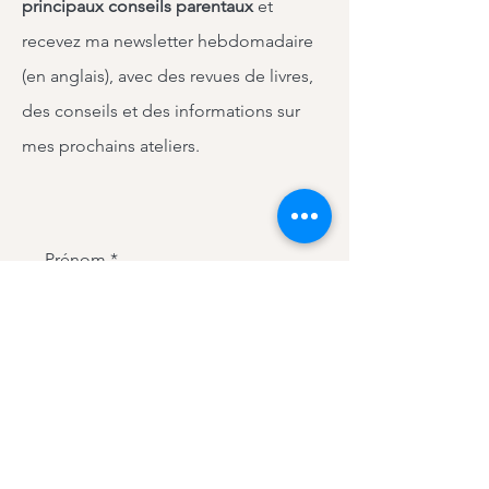
principaux conseils parentaux
et
à les utiliser ! Merci. (Paris maman de
jumeaux)
recevez ma newsletter hebdomadaire
(en anglais), avec des revues de livres,
des conseils et des informations sur
mes prochains ateliers.
Prénom
Nom de famille
E-mail
J'accepte les termes et