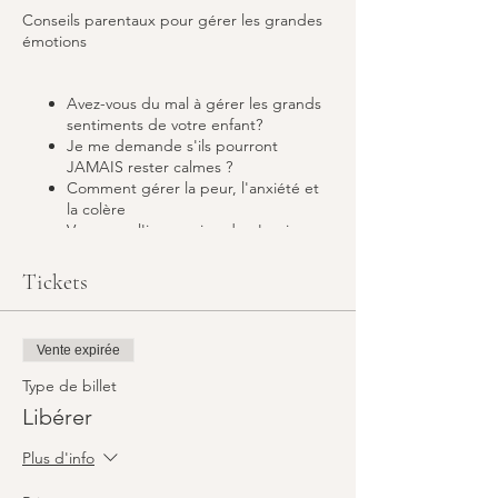
Conseils parentaux pour gérer les grandes
émotions
Avez-vous du mal à gérer les grands
sentiments de votre enfant?
Je me demande s'ils pourront
JAMAIS rester calmes ?
Comment gérer la peur, l'anxiété et
la colère
Vous avez l'impression de n'avoir
aucun outil dans votre boîte à outils ?
Tickets
Après cet atelier, vous comprendrez
comment fonctionne le cerveau de votre
Vente expirée
enfant et pourrez mieux comprendre les
facteurs de stress dans la vie de votre
Type de billet
enfant. Nous vous préparerons à
Libérer
comprendre les sentiments et donnerons à
votre enfant l'expérience et les mots dont il
Plus d'info
a besoin pour comprendre ce qui se passe,
afin qu'il puisse continuer à profiter de la