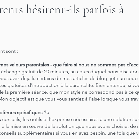
ents hésitent-ils parfois à
nt sont :
mes valeurs parentales - que faire si nous ne sommes pas d'ac
s un échange gratuit de 20 minutes, au cours duquel nous discut
ous avez déjà lu certains de mes articles de blog, jeté un cou
es gratuites d'introduction à la parentalité. Bien entendu, si vo
in de la première séance, que mon style ne correspond pas à ce q
Mon objectif est que vous vous sentiez à l'aise lorsque vous trav
oblèmes spécifiques ? »
s conseils, les outils et l'expertise nécessaires à une solution s
er à la mise en œuvre de la solution que nous avons choisie, de 
 conseils supplémentaires si vous en avez besoin, une fois qu