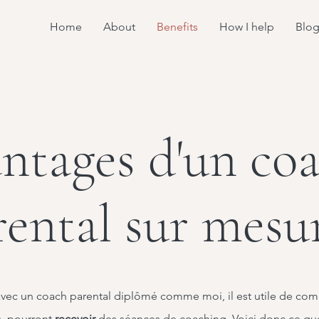
Home
About
Benefits
How I help
Blo
antages d'un co
rental sur mesu
 avec un coach parental diplômé comme moi, il est utile de co
s, pourront
recevoir
des séances de coaching. Voici donc ce qu